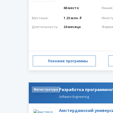
66 место
Языки:
Местные:
1.23 млн. ₽
Иност
Длительность:
24 месяца
Форма
Похожие программы
Разработка программног
Магистратура
Software Engineering
Амстердамский универс