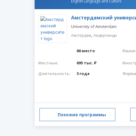
English Language and Culture
Амстердамский универс
University of Amsterdam
,
Амстердам
Нидерланды
66 место
Языки:
Местные:
695 тыс. ₽
Иност
Длительность:
3 года
Форма
Похожие программы