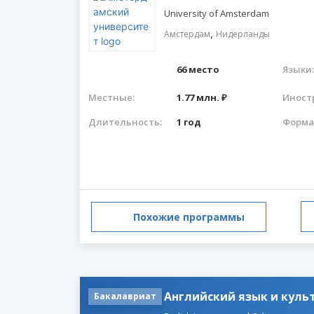
University of Amsterdam
,
Амстердам
Нидерланды
66 место
Языки:
Местные:
1.77 млн. ₽
Иност
Длительность:
1 год
Форма
Похожие программы
Английский язык и куль
Бакалавриат