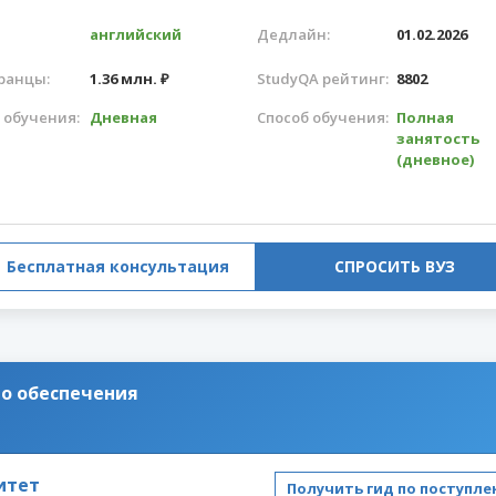
английский
Дедлайн:
01.02.2026
ранцы:
1.36 млн. ₽
StudyQA рейтинг:
8802
 обучения:
Дневная
Способ обучения:
Полная
занятость
(дневное)
Бесплатная консультация
СПРОСИТЬ ВУЗ
о обеспечения
итет
Получить гид по поступл