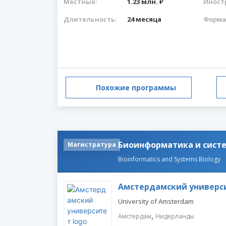
Местные:
1.23 млн. ₽
Иност
Длительность:
24 месяца
Форма
Похожие программы
Биоинформатика и сист
Магистратура
Bioinformatics and Systems Biology
Амстердамский универс
University of Amsterdam
,
Амстердам
Нидерланды