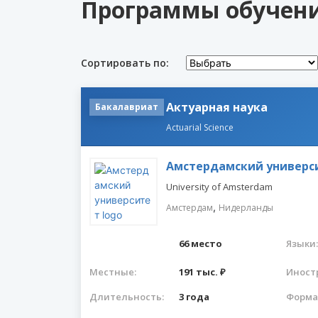
Программы обучения
Сортировать по:
Актуарная наука
Бакалавриат
Actuarial Science
Амстердамский универс
University of Amsterdam
,
Амстердам
Нидерланды
66 место
Языки:
Местные:
191 тыс. ₽
Иност
Длительность:
3 года
Форма