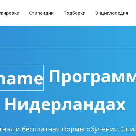
жировки
Стипендии
Подборки
Энциклопедия
Програм
в Нидерландах
тная и бесплатная формы обучения. Спис