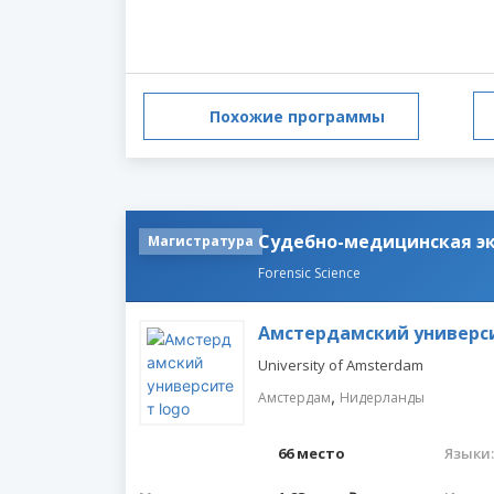
Похожие программы
Судебно-медицинская э
Магистратура
Forensic Science
Амстердамский универс
University of Amsterdam
,
Амстердам
Нидерланды
66 место
Языки: