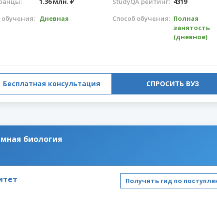
ранцы:
1.36 млн. ₽
StudyQA рейтинг:
4319
 обучения:
Дневная
Способ обучения:
Полная
занятость
(дневное)
Бесплатная консультация
СПРОСИТЬ ВУЗ
емная биология
итет
Получить гид по поступл